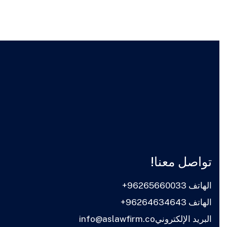
تواصل معنا!
الهاتف 96265660033+
الهاتف 96264634643+
البريد الإلكترونيinfo@aslawfirm.co